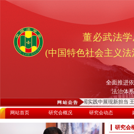
董必武法学
(中国特色社会主义法
全面推进依
法治体
个确立”的决定性意义 在全面依法治国实践中展现新担当
王
网站首页
研究会概况
研究会动态
研究会