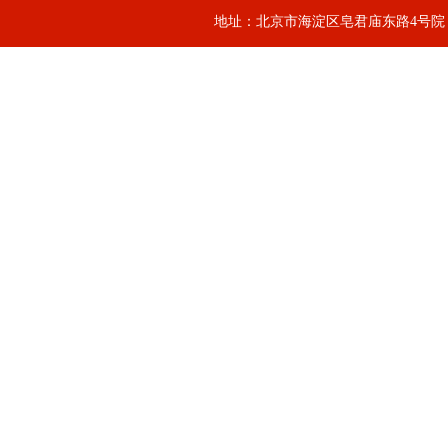
地址：北京市海淀区皂君庙东路4号院，邮箱：