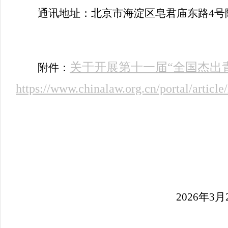
通讯地址：北京市海淀区皂君庙东路4号院中
关于开展第十一届“全国杰出
附件：
https://www.chinalaw.org.cn/portal/artic
2026
年3月