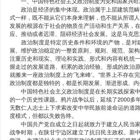
一、中国特色社会主义政治制度为党和国家兴旺发
政治是经济的集中体现。政治属于上层建筑范畴，
式一样，既不能从它们本身来理解，也不能从所谓人
发展的根源在于社会的物质生产活动和生产关系，
应、推动或者迟滞、阻碍经济社会发展。这是马克思
政治制度是特定历史条件和环境的产物，是对建
展、维护政治稳定的一整套原则、规则、规范、架构
注重历史和现实、理论和实践、形式和内容有机统
握走过的发展道路、积累的政治经验、形成的政治
就搬来一座政治制度上的‘飞来峰’。”世界上不存
政治制度都是独特的，都是长期发展、渐进形成、内
中国特色社会主义政治制度是在长期实践探索中形
的一个历史性课题。鸦片战争以后，延续了2000
无数仁人志士上下求索改变中华民族前途命运的道
度模式，但都以失败告终。
中国共产党自成立之日起就致力于建立人民当家作
战争时期，在陕甘宁边区建立了抗日民主政权。新